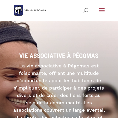
VIE ASSOCIATIVE À PÉGOMAS
La vie associative à Pégomas est
foisonnante, offrant une multitude
d’opportunités pour les habitants de
s’impliquer, de participer à des projets
divers et de créer des liens forts au
sein de la communauté. Les
associations couvrent un large éventail
d’intérêts, des activités culturelles et