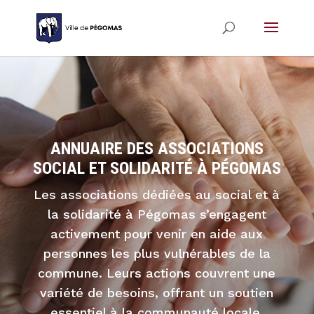
ANNUAIRE DES ASSOCIATIONS
SOCIAL ET SOLIDARITÉ À PÉGOMAS
Les associations dédiées au social et à
la solidarité à Pégomas s’engagent
activement pour venir en aide aux
personnes les plus vulnérables de la
commune. Leurs actions couvrent une
variété de besoins, offrant un soutien
essentiel à la communauté locale.