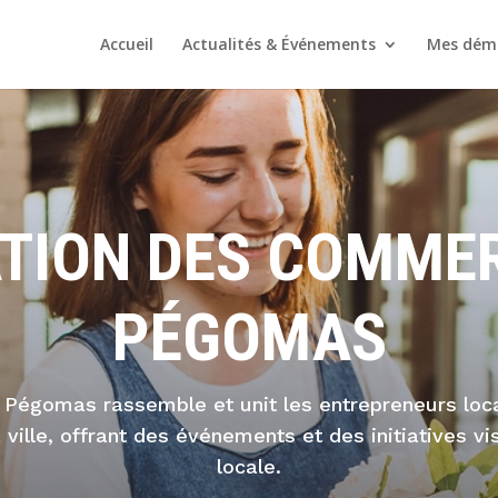
Accueil
Actualités & Événements
Mes dém
ATION DES COMME
PÉGOMAS
 Pégomas rassemble et unit les entrepreneurs lo
ille, offrant des événements et des initiatives v
locale.