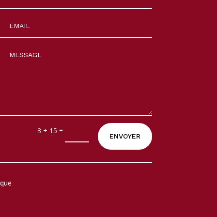
=
3 + 15
ENVOYER
ique