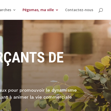
arches
Pégomas, ma ville
Contactez-nous
RÇANTS DE
caux pour promouvoir le dynamisme
isant à animer la vie commerciale